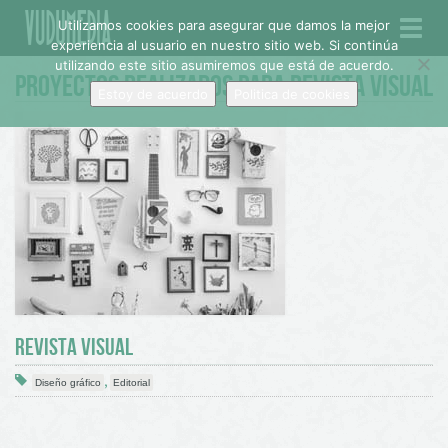
Utilizamos cookies para asegurar que damos la mejor
Toggl
experiencia al usuario en nuestro sitio web. Si continúa
navig
utilizando este sitio asumiremos que está de acuerdo.
PROYECTOS REALIZADOS PARA REVISTA VISUAL
Estoy de acuerdo
Politica de cookies
REVISTA VISUAL
,
Diseño gráfico
Editorial