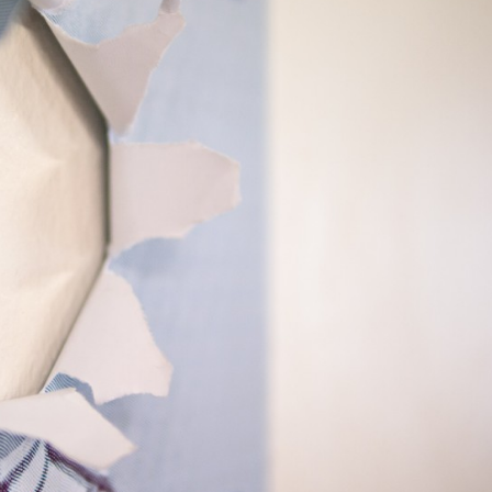
Por favor, deja este campo vacío.
Tu presupuesto aproximado es de: *
Para cuando lo necesitas: *
Cómo nos has conocido: *