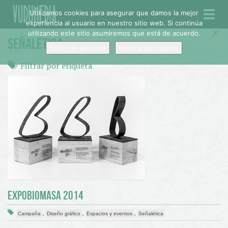
Utilizamos cookies para asegurar que damos la mejor
Toggl
experiencia al usuario en nuestro sitio web. Si continúa
navig
utilizando este sitio asumiremos que está de acuerdo.
SEÑALÉTICA
Estoy de acuerdo
Politica de cookies
Filtrar por etiqueta
EXPOBIOMASA 2014
,
,
,
Campaña
Diseño gráfico
Espacios y eventos
Señalética